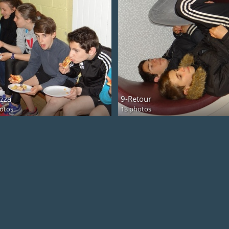
izza
9-Retour
otos
13 photos