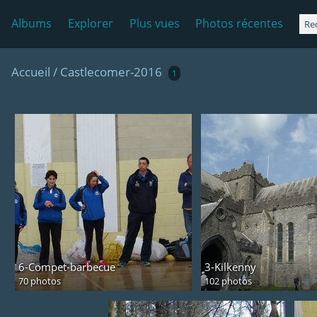
Albums
Explorer
Plus vues
Photos récentes
Accueil
/
Castlecomer-2016
1
6-Compet-barbecue
3-Kilkenny
70 photos
102 photos