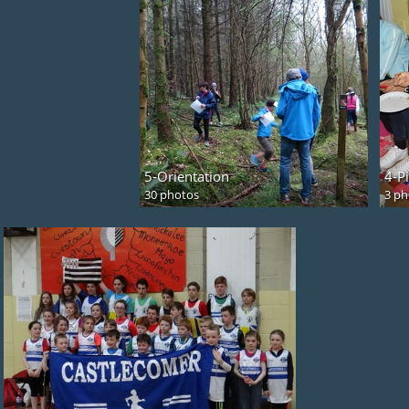
5-Orientation
4-P
30 photos
3 ph