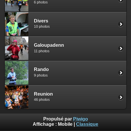
6 photos
Divers
10 photos
Galoupadenn
11 photos
Rando
9 photos
Reunion
46 photos
Propulsé par
Piwigo
Affichage :
Mobile
|
Classique