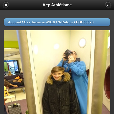
Acp Athlétisme
Accueil
/
Castlecomer-2016
/
9-Retour
/
DSC05078